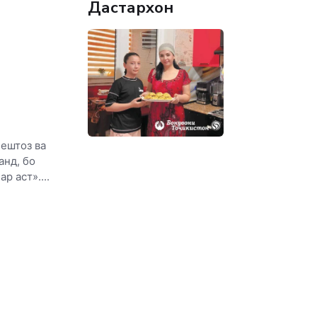
Дастархон
пештоз ва
нд, бо
р аст»....