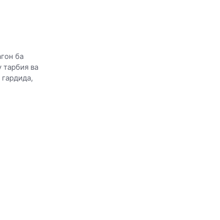
агон ба
 тарбия ва
 гардида,