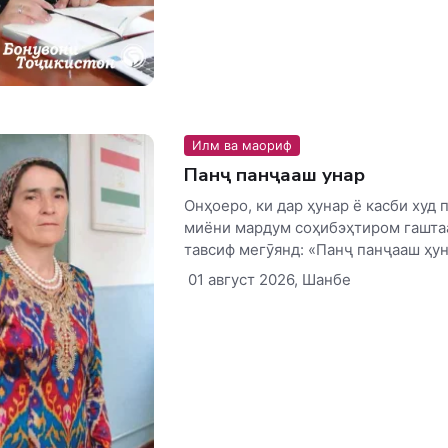
Илм ва маориф
Панҷ панҷааш ҳунар
Онҳоеро, ки дар ҳунар ё касби худ 
миёни мардум соҳибэҳтиром гаштаа
тавсиф мегӯянд: «Панҷ панҷааш ҳуна
01 август 2026, Шанбе