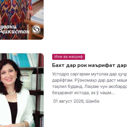
Илм ва маориф
Бахт дар роҳи маърифат да
Устодро саргарми мутолаа дар ҳуҷ
дарёфтам. Рӯзномаҳо дар даст маш
таҳлил буданд. Лаҳзае чун аксбард
беҳаракат истода, аз ӯ чашм...
01 август 2026, Шанбе