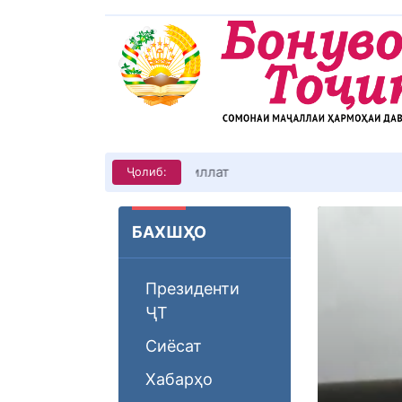
КИТОБХОНИРО ДАР ХУД ТАШ
Ҷолиб:
БАХШҲО
Президенти
ҶТ
Сиёсат
Хабарҳо