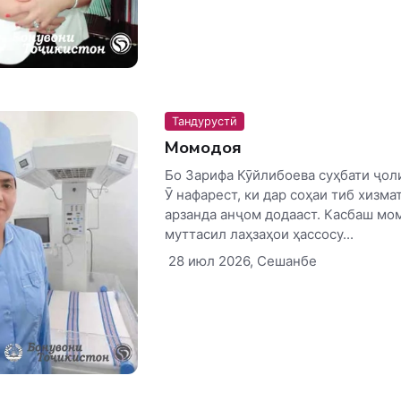
Тандурустӣ
Момодоя
Бо Зарифа Кӯйлибоева суҳбати ҷол
Ӯ нафарест, ки дар соҳаи тиб хизма
арзанда анҷом додааст. Касбаш мом
муттасил лаҳзаҳои ҳассосу...
28 июл 2026, Сешанбе