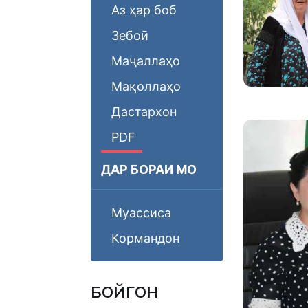
Аз ҳар боб
Зебоӣ
Маҷаллаҳо
Мақоллаҳо
Дастархон
PDF
ДАР БОРАИ МО
Муассиса
Кормандон
БОЙГОНӢ