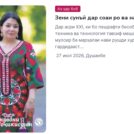
Аз ҳар боб
Зеҳни сунъӣ дар соҳаи роҳ ва 
Дар асри XXI, ки бо пешрафти бесо
техника ва технология тавсиф меша
муосир ба марҳалаи нави рушди ху
гардидааст....
27 июл 2026, Душанбе