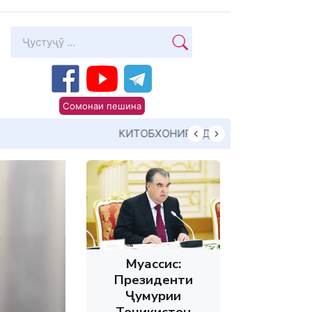
Сомонаи пешина
Суханони Пешво
Муассис:
Президенти
Ҷумҳурии
Тоҷикистон