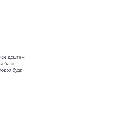
ибе доштем.
ти басо
одоя буда,