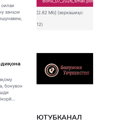
Bonu_07_2026_small.pdf
 оилаи
ну занҳои
[2.82 Mb] (зеркашиҳо:
ешунавем,
12)
одиқона
ақому
а, бонувон
ушди
корӣ...
ЮТУБКАНАЛ