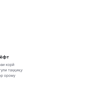
рёфт
раи корӣ
ғули таҳқиқу
ор орому