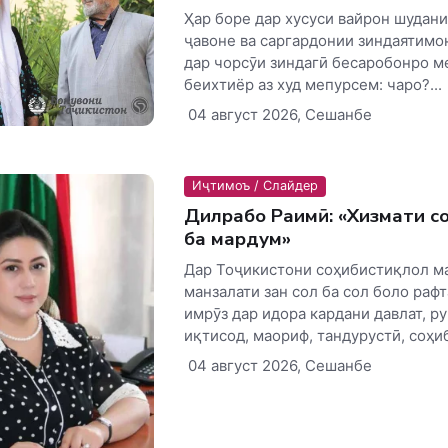
Ҳар боре дар хусуси вайрон шудани
ҷавоне ва саргардонии зиндаятимо
дар чорсӯи зиндагӣ бесаробонро м
беихтиёр аз худ мепурсем: чаро?...
04 август 2026, Сешанбе
Иҷтимоъ / Слайдер
Дилрабо Раҳимӣ: «Хизмати с
ба мардум»
Дар Тоҷикистони соҳибистиқлол м
манзалати зан сол ба сол боло рафт
имрӯз дар идора кардани давлат, р
иқтисод, маориф, тандурустӣ, соҳиб
04 август 2026, Сешанбе