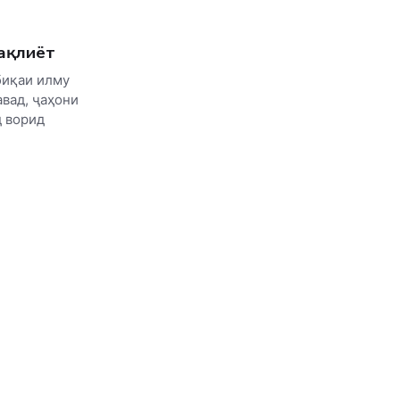
нақлиёт
биқаи илму
вад, ҷаҳони
д ворид