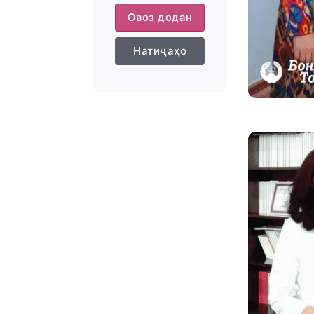
Овоз додан
Натиҷаҳо