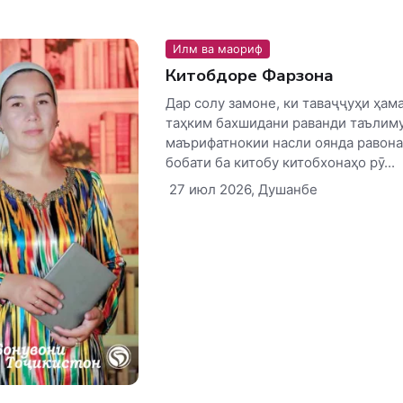
Илм ва маориф
Китобдоре Фарзона
Дар солу замоне, ки таваҷҷуҳи ҳам
таҳким бахшидани раванди таълиму
маърифатнокии насли оянда равона
бобати ба китобу китобхонаҳо рӯ...
27 июл 2026, Душанбе