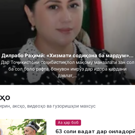
Дилрабо Раҳимӣ: «Хизмати содиқона ба мардум»...
Дар Тоҷикистони соҳибистиқлол мақому манзалати зан сол
ба сол боло рафта, бонувон имрӯз дар идора кардани
давлат,...
аҳо
ирин, аксҳо, видеоҳо ва гузоришҳои махсус
Аз ҳар боб
63 соли ваҳдат дар оиладор