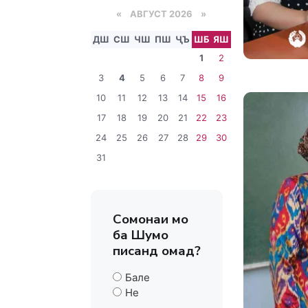
«
АВГУСТ 2026 »
ДШ
СШ
ЧШ
ПШ
ҶЪ
ШБ
ЯШ
1
2
3
4
5
6
7
8
9
10
11
12
13
14
15
16
17
18
19
20
21
22
23
24
25
26
27
28
29
30
31
Сомонаи мо
ба Шумо
писанд омад?
Бале
Не