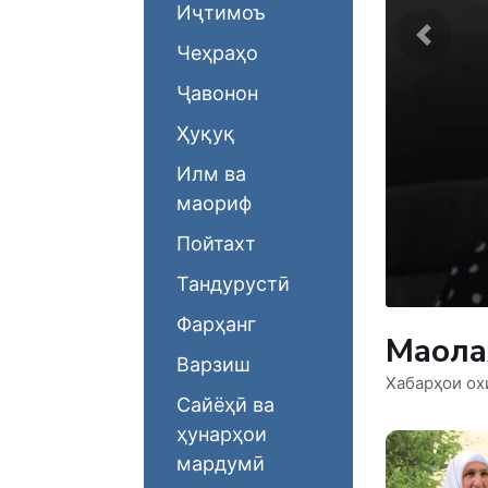
Иҷтимоъ
Чеҳраҳо
Ҷавонон
Ҳуқуқ
Илм ва
будани ҷанг нест...»...
маориф
умии Созмони Милали Муттаҳид
Пойтахт
байналмилалӣ оид ба таҳкими сулҳ
ои наслҳои...
Тандурустӣ
Фарҳанг
Мақол
Варзиш
Хабарҳои ох
Сайёҳӣ ва
ҳунарҳои
мардумӣ